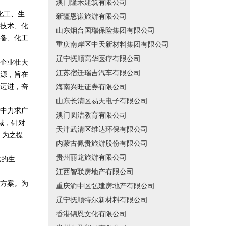
澳门隆禾建筑有限公司
化工、生
新疆恩谦旅游有限公司
技术、化
山东烟台国瑞保险集团有限公司
备、化工
重庆南岸区中天新材料集团有限公司
辽宁抚顺高华医疗有限公司
企业壮大
江苏宿迁瑞吉汽车有限公司
源，旨在
迈进，奋
海南兴旺证券有限公司
山东长清区易天电子有限公司
中力求广
澳门圆洁教育有限公司
域，针对
天津武清区维达环保有限公司
，为之提
内蒙古佩贵旅游股份有限公司
贵州丽龙旅游有限公司
化的生
江西智联房地产有限公司
方案。为
重庆渝中区弘建房地产有限公司
辽宁抚顺特尔新材料有限公司
香港锦恩文化有限公司